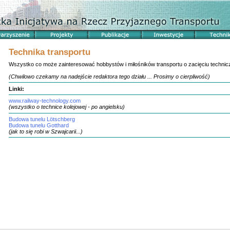
Technika transportu
Wszystko co może zainteresować hobbystów i miłośników transportu o zacięciu techni
(Chwilowo czekamy na nadejście redaktora tego działu ... Prosimy o cierpliwość)
Linki:
www.railway-technology.com
(wszystko o technice kolejowej - po angielsku)
Budowa tunelu Lötschberg
Budowa tunelu Gotthard
(jak to się robi w Szwajcarii...)