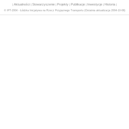
Aktualności
Stowarzyszenie
Projekty
Publikacje
Inwestycje
Historia
|
|
|
|
|
|
|
© IPT-2004 - Łódzka Inicjatywa na Rzecz Przyjaznego Transportu (Ostatnia aktualizacja 2004-10-08)