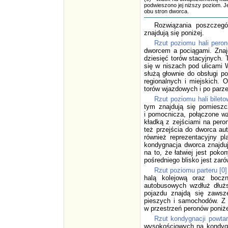
podwieszono jej niższy poziom. 
obu stron dworca.
Rozwiązania poszczegó
znajdują się poniżej.
Rzut poziomu hali peron
dworcem a pociągami. Znajd
dziesięć torów stacyjnych. 
się w niszach pod ulicami 
służą głownie do obsługi p
regionalnych i miejskich. 
torów wjazdowych i po parz
Rzut poziomu hali biletow
tym znajdują się pomieszc
i pomocnicza, połączone w
kładką z zejściami na pero
też przejścia do dworca au
również reprezentacyjny p
kondygnacja dworca znajd
na to, że łatwiej jest po
pośredniego blisko jest zar
Rzut poziomu parteru [0]
halą kolejową oraz bocz
autobusowych wzdłuż dłużs
pojazdu znajdą się zawsz
pieszych i samochodów. Z 
w przestrzeń peronów poniże
Rzut kondygnacji powtarz
wysokościowych na kondyg