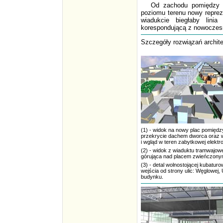
Od zachodu pomiędzy 
poziomu terenu nowy reprez
wiadukcie biegłaby lin
korespondującą z nowoczesn
Szczegóły rozwiązań archite
(1) - widok na nowy plac pomiędz
przekrycie dachem dworca oraz w
i wgląd w teren zabytkowej elektr
(2) - widok z wiaduktu tramwajo
górująca nad placem zwieńczonym
(3) - detal wolnostojącej kubatur
wejścia od strony ulic: Węglowej,
budynku.