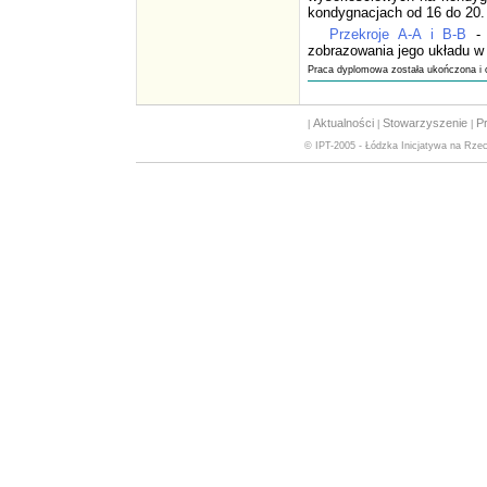
kondygnacjach od 16 do 20.
Przekroje A-A i B-B
- 
zobrazowania jego układu w 
Praca dyplomowa została ukończona i o
Aktualności
Stowarzyszenie
Pr
|
|
|
© IPT-2005 - Łódzka Inicjatywa na Rzec