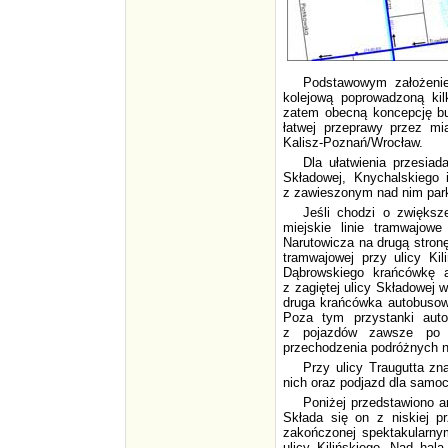
Podstawowym założenie
kolejową poprowadzoną kil
zatem obecną koncepcję bu
łatwej przeprawy przez mia
Kalisz-Poznań/Wrocław.
Dla ułatwienia przesiad
Składowej, Knychalskiego
z zawieszonym nad nim par
Jeśli chodzi o zwiększ
miejskie linie tramwajow
Narutowicza na drugą stronę
tramwajowej przy ulicy Ki
Dąbrowskiego krańcówkę a
z zagiętej ulicy Składowej 
druga krańcówka autobusowa
Poza tym przystanki auto
z pojazdów zawsze po s
przechodzenia podróżnych na
Przy ulicy Traugutta zn
nich oraz podjazd dla samoc
Poniżej przedstawiono 
Składa się on z niskiej pr
zakończonej spektakularny
ulicy Kilińskiego. Nad ha