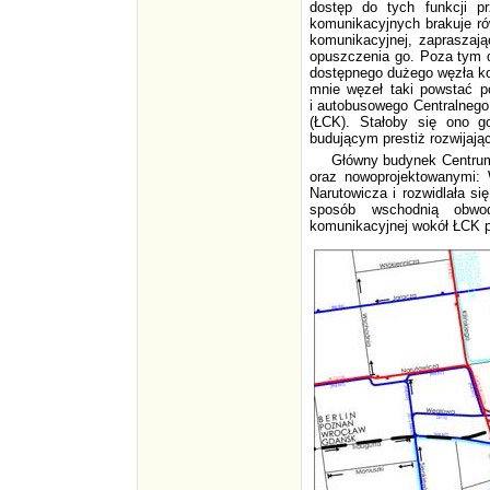
dostęp do tych funkcji p
komunikacyjnych brakuje rów
komunikacyjnej, zapraszają
opuszczenia go. Poza tym dl
dostępnego dużego węzła ko
mnie węzeł taki powstać 
i autobusowego Centralneg
(ŁCK). Stałoby się ono 
budującym prestiż rozwijając
Główny budynek Centrum 
oraz nowoprojektowanymi: W
Narutowicza i rozwidlała s
sposób wschodnią obwod
komunikacyjnej wokół ŁCK 