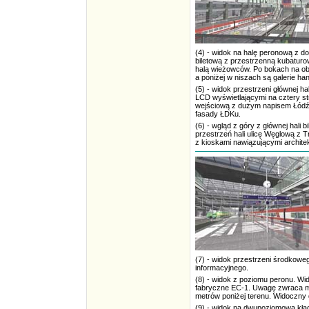
(4) - widok na halę peronową z do
biletową z przestrzenną kubatur
halą wieżowców. Po bokach na ob
a poniżej w niszach są galerie ha
(5) - widok przestrzeni głównej ha
LCD wyświetlającymi na cztery st
wejściową z dużym napisem Łódź
fasady ŁDKu.
(6) - wgląd z góry z głównej hali
przestrzeń hali ulicę Węglową z T
z kioskami nawiązującymi architek
(7) - widok przestrzeni środkowe
informacyjnego.
(8) - widok z poziomu peronu. Wi
fabryczne EC-1. Uwagę zwraca mo
metrów poniżej terenu. Widoczny d
(9) - widok na dwupoziomową kła