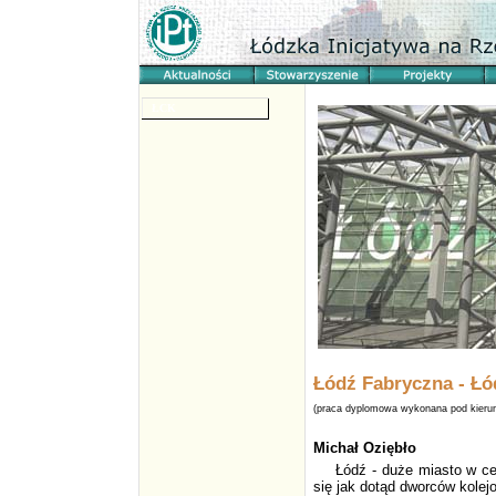
ŁCK
Łódź Fabryczna - Ł
(praca dyplomowa wykonana pod kierun
Michał Oziębło
Łódź - duże miasto w ce
się jak dotąd dworców kolej