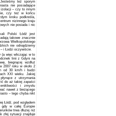
. Jesteśmy też sporym
asta nie posiadające
 izolacji – czy to innym
nie, czy też w końcu
żdym kroku podkreśla,
entrum nizinnego kraju
owych nie posiada i nic
li Polski Łódź jest
adają takowe znacznie
orzowa Wielkopolskiego
dzkich nie odnajdziemy
– i Łodzi oczywiście.
 (a więc wliczając w to
dcinek linii z Gdyni na
wę, biegnącej wzdłuż
 w 2007 roku w około 2
ym od 30 km/h i budzi
ach XXI wieku. Jakiej
 płynące z utrzymania
ć do aż takiej zapaści
enikliwości i zmysłu
ować nawet z bieżącego
iasto – tego chyba nikt
kiej Łódź, pod względem
 gdy w całej Europie
erunków trwa dłużej niż
 złej sytuacji znajduje