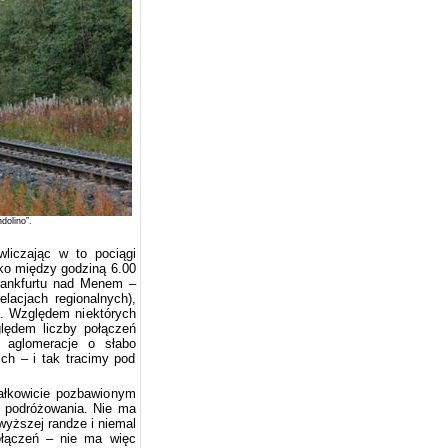
dolino”.
liczając w to pociągi
lko między godziną 6.00
Frankfurtu nad Menem –
lacjach regionalnych),
a. Względem niektórych
lędem liczby połączeń
e aglomeracje o słabo
ich – i tak tracimy pod
ałkowicie pozbawionym
t podróżowania. Nie ma
wyższej randze i niemal
ołączeń – nie ma więc