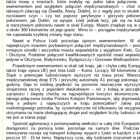
także mowy o miastach, które miałyby np. jedno takie połączenie
ewenementem pod względem połączeń międzynarodowych – choć mi
takowych zdarzają się (Sewilla, Ateny, Dublin), to z reguły jest to skutek
rozstawem szyn – czy też poprzez peryferyjne i górzyste położe
położeniem, jak Dublin, na wyspie. Łódź jednak leży, jak się na ka
w tranzytowym położeniu nawet w skali Europy. Miasto znajduje się w c
o około 300 kilometrów od jego granic. Mimo to – pociągów międzynarod
nie zapowiada szybkiej zmiany tego stanu.
Nawet w Polsce Łódź pozostaje sporym ewenementem. W ska
największym miastem pozbawionym połączeń międzynarodowych – posi
mniejsze ośrodki i wszystkie miasta wojewódzkie z wyjątkiem Kielc, G
i Olsztyna. Podobnie połączeń kwalifikowanych spośród miast wojewó
jedynie w Olsztynie, Białymstoku, Bydgoszczy i Gorzowie Wielkopolskim 
Prawdziwym ewenementem w skali tak kraju, jak i chyba całej Europy
także kraje spoza UE) jest linia Łódź – Kutno. Liczący 68 kilometrów o
Śląsk o potencjale ludnościowym wyższym niż trasa przez Warsza
międzynarodowej drogi E75 i przyszłej autostrady A1 pociągi pokonają
godziny. Daje to średnią prędkość na poziomie nieznacznie wyższ
skojarzenia raczej z pojazdem dwukołowym – niż z koleją w początk
zaciętości i ślepoty choćby na najzwyklejsze korzyści ekonomiczne
takiego połączenia trzeba Polskim Kolejom Państwowym, aby doprowadzi
linię o jednym z najwyższych w kraju potencjałów? Jakiej prz
marketingowego potrzeba, by systematycznie od kilkunastu lat rezygn
utrzymania na trasie obsługującej drugie pod względem liczby ludności m
nie jest w stanie pojąć.
Spośród aglomeracji o porównywalnej wielkości w całej Unii Europejs
dostępności za pomocą kolei, pozostaje na samym dnie. Podczas
intensywnie rozwija się transport kolejowy wyjazd z Łodzi w każdym z ki
jeszcze 10 - 15 lat temu. Najwyższy czas, aby Łodzianie zrozumieli w jak