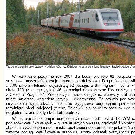
To, co w całej Europie stanowi codzienność – w łódzkiem urasta do miana legendy. Szybki pociąg „Pen
W rozkładzie jazdy na rok 2007 dla Łodzi widnieje 81 połączeń w
sezonowe, nawet jeśli kursują raptem kilka dni w roku. Dla porównania ty
a 7.00 rano z Helsinek odjeżdżają 62 pociągi, z Birmingham - 36, z 
około 120 (z czego „tylko” 36 to pociągi dalekobieżne i w dalszych re
z Czeskiej Pragi – 24. Przepaść jest widoczna już na pierwszy rzut ok
miast mniejsza, względem innych – gigantyczna. Co prawda pod wzg
nieznacznie wyprzedzamy nieliczne wyjątkowo peryferyjnie położon
rozwiniętej sieci kolejowej (Ateny, Saloniki), ale nawet w stosunku do n
względem czasu jazdy i komfortu podróży.
W tak określonej grupie europejskich miast Łódź jest JEDYNYM c
pociągów kwalifikowanych – gwarantujących wyższą prędkość i komfor
absolutnie żadnego innego miasta, pozbawionego kompletnie połączeń o 
zawsze pociągi kwalifikowane stanowią istotny odsetek wszystkich p