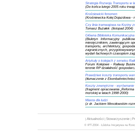
Strategia Rozwoju Transportu w l
(Do końca lutego 2005 roku trwają
Krośniewicki fenomen
(Krośniewcka Kolej Dojazdowa - r
Czy linia tramwajowa na Koziny zn
Tomasz Bużałek (listopad 2004)
Główna Biblioteka Komunikacyjna 
(Biuletyn Informacyjny publik
miesięcznikiem, zawierającym op
transportu, architektury, gospo
zagranicznych, przygotowywanym
wydań fachowych czasopism zag
Artykuły o kolejach z serwisu Ra
Forum Kolejowe - Railway Busin
terenie RP działalność gospodar
Prawdziwe koszty transportu wa
(tłumaczenie z Eisenbahntechnis
Koszty zewnętrzne - wyrównanie
(fragment opracowania „Reforma k
morskiej w latach 1998-2000)
Miasta dla ludzi
(z dr. Jackiem Wesołowskim roz
Aktualności
Stowarzyszenie
Pr
|
|
|
© IPT-2004 - Łódzka Inicjatywa na Rzec