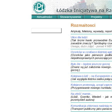
Rozmaitosci
krytycznie
Artykuły, felietony, wywiady, report
Ulice dla ludzi
(Tak brzmi hasło przewodnie E
zasadzie znaczy? Spróbujmy rzuci
Uwaga, dużo zdjęć - ponad 4 MB!
Ozorków w czołówce łódzkiej aglo
(Ozorków jako pierwsze podłó
niepełnosprawnych poruszających
Było źle – będzie jeszcze gorzej
(Znane są już założenia nowego 
gorzej.)
Kolejowa Łódź – na Europejskim d
(Jak wygląda łódzka siatka połącz
Kolejarze protestują, urząd zaprze
(Przygotowanie nowego rozkładu j
Na złość mamie...
(Łódź, Goerlitz, Wiedeń - jak 
przemyśleń autora)
Komunikacja zbiorowa nadzieją m
(Transport publiczny jako panac